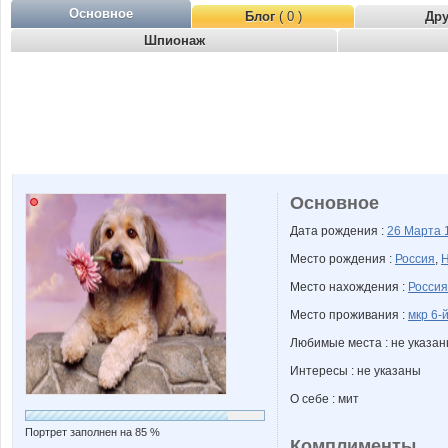
Основное
Блог
( 0 )
Др
Шпионаж
Основное
Дата рождения :
26 Марта
Место рождения :
Россия
,
Н
Место нахождения :
Россия
Место проживания :
мкр 6-й
Любимые места : не указа
Интересы : не указаны
О себе : мит
Портрет заполнен на 85 %
Комплименты