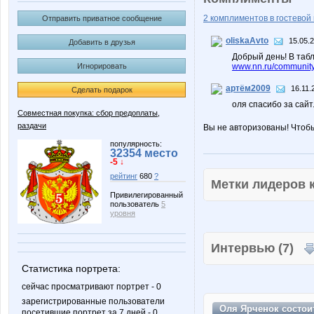
2 комплиментов в гостевой 
Отправить приватное сообщение
oliskaAvto
15.05.
Добавить в друзья
Добрый день! В таб
Игнорировать
www.nn.ru/community
артём2009
16.11.
Сделать подарок
оля спасибо за сайт
Совместная покупка: сбор предоплаты,
раздачи
Вы не авторизованы! Чтоб
популярность:
32354 место
-5 ↓
рейтинг
680
?
Метки лидеров
Привилегированный
пользователь
5
уровня
Интервью (7)
Статистика портрета:
сейчас просматривают портрет - 0
зарегистрированные пользователи
Оля Ярченок состои
посетившие портрет за 7 дней - 0